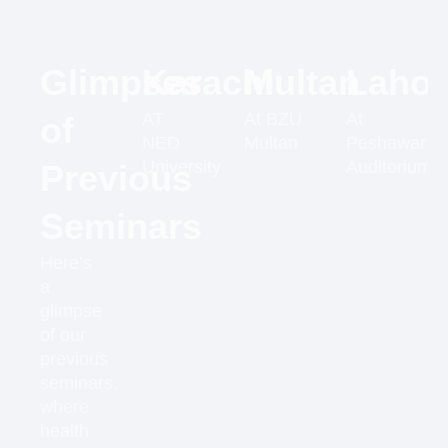
Glimpses
Karachi
Multan
Lahor
AT
At BZU
At
of
NED
Multan
Peshawar
University
Auditorium
Previous
Seminars
Here’s
a
glimpse
of our
previous
seminars,
where
health