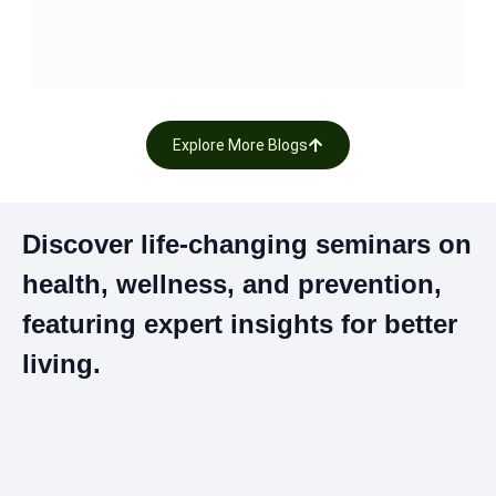
Uy
Ku
Explore More Blogs
Discover life-changing seminars on
health, wellness, and prevention,
featuring expert insights for better
living.