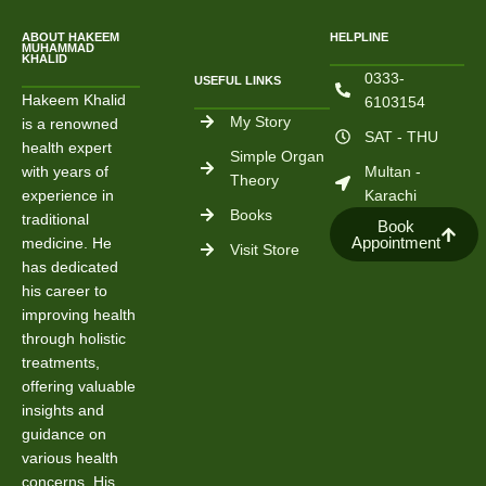
ABOUT HAKEEM
HELPLINE
MUHAMMAD
KHALID
0333-
USEFUL LINKS
Hakeem Khalid
6103154
My Story
is a renowned
SAT - THU
health expert
Simple Organ
with years of
Multan -
Theory
experience in
Karachi
Books
traditional
Book
Appointment
medicine. He
Visit Store
has dedicated
his career to
improving health
through holistic
treatments,
offering valuable
insights and
guidance on
various health
concerns. His